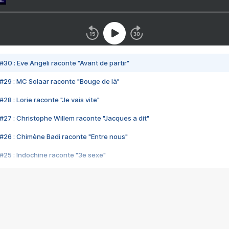
#30 : Eve Angeli raconte "Avant de partir"
#29 : MC Solaar raconte "Bouge de là"
28 : Lorie raconte "Je vais vite"
#27 : Christophe Willem raconte "Jacques a dit"
#26 : Chimène Badi raconte "Entre nous"
#25 : Indochine raconte "3e sexe"
#24 : Zaho raconte "C'est chelou"
#23 : Patrick Bruel raconte "Au café des délices"
#22 : Kyo raconte "Le chemin"
#21 : Nolwenn Leroy raconte "Cassé"