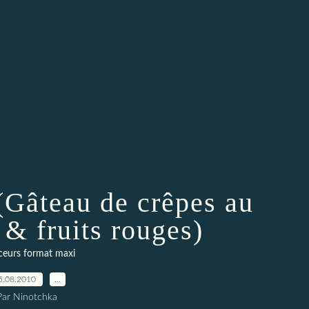
 (Gâteau de crêpes au
& fruits rouges)
eurs format maxi
5.08.2010
…
Par Ninotchka