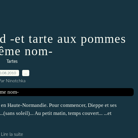
 -et tarte aux pommes
ême nom-
Tartes
0.08.2010
…
Par Ninotchka
nd en Haute-Normandie. Pour commencer, Dieppe et ses
..(sans soleil)... Au petit matin, temps couvert... ...et
Lire la suite