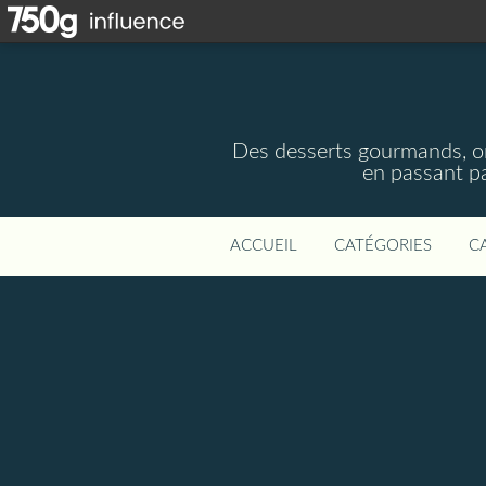
Des desserts gourmands, ori
en passant pa
ACCUEIL
CATÉGORIES
C