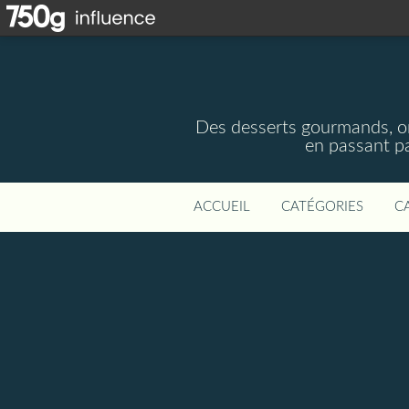
Des desserts gourmands, ori
en passant pa
ACCUEIL
CATÉGORIES
C