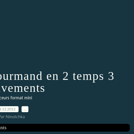
 gourmand en 2 temps 3
vements
eurs format mini
4.12.2012
…
Par Ninotchka