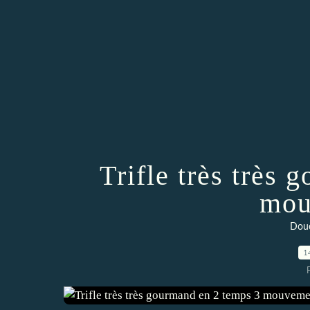
Trifle très très
mou
Douc
1