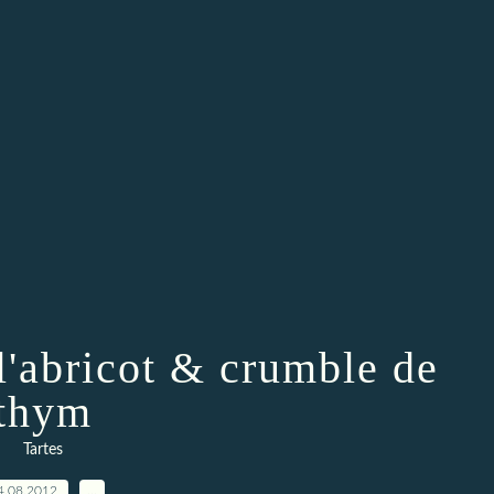
l'abricot & crumble de
thym
Tartes
4.08.2012
…