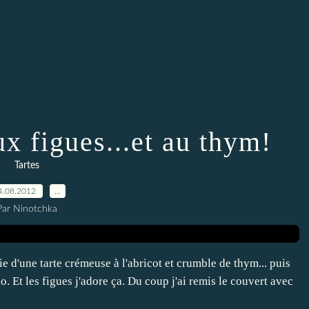
x figues...et au thym!
Tartes
4.08.2012
…
Par Ninotchka
gie d'une tarte crémeuse à l'abricot et crumble de thym... puis
 Et les figues j'adore ça. Du coup j'ai remis le couvert avec