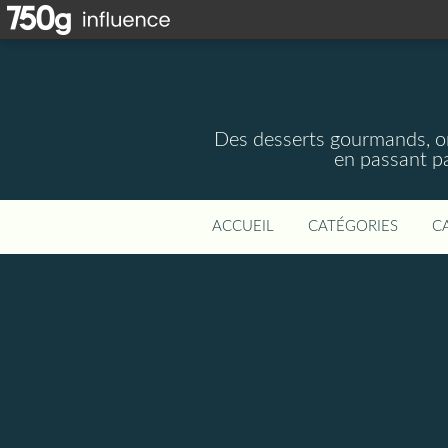
Des desserts gourmands, ori
en passant pa
ACCUEIL
CATÉGORIES
C